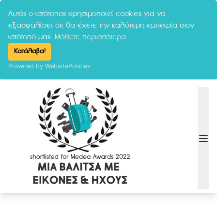
Αυτός ο ιστότοπος χρησιμοποιεί cookies για να
εξασφαλίσει ότι θα έχετε την καλύτερη εμπειρία στον
ιστότοπό μας.
Μάθετε περισσότερα
Κατάλαβα!
Powered by WebsitePolicies